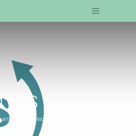
l'ESS
partició de dades