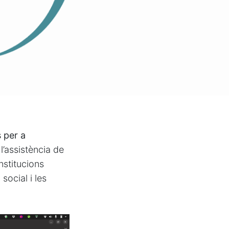
 per a
’assistència de
nstitucions
social i les