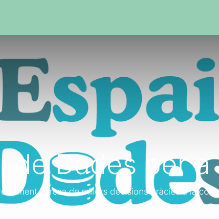
i de Dades per a 
reixement i presa de millors decisions gràcies a la com